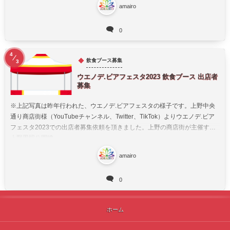
amairo
0
4
飲食ブース募集
3
ウエノデ.ビアフェスタ2023 飲食ブース 出店者
募集
※上記写真は昨年行われた、ウエノデ.ビアフェスタの様子です。上野中央
通り商店街様（YouTubeチャンネル、Twitter、TikTok）よりウエノデ.ビア
フェスタ2023での出店者募集依頼を頂きました。上野の商店街が主催する
上野恩賜公園噴...
amairo
0
ホーム