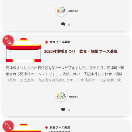
に伴い、下記出店条件にて飲食・物販（...
amairo
0
10
飲食ブース募集
21
2025河津桜まつり 飲食・物販ブース募集
河津桜まつりでの出店依頼を3ブース分頂きました。毎年２月に河津町で開
催される河津桜のイベントです。ご依頼に伴い、下記条件にて飲食・物販
（乾物、お土産等）出店者を募集致します。 ↓↓出店条件↓↓ 出店形態：飲食
ブース出店（2.5m×2.5mの...
amairo
0
12
飲食ブース募集
6