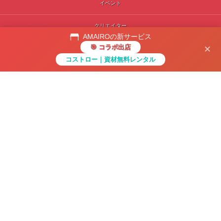
イベント
クリエイター
AMAIROの新サービス
🎯 コラボ出店
✕
広告依頼
コストロー｜資材無料レンタル
メニュー
ホーム
先頭へ
検索
会社紹介
お問い合わせ
コラボ出店
コストロー｜資材無料レンタル
〒104-0061 東京都中央区銀座1丁目12番4号N&E BLD.6F
お問い合わせ