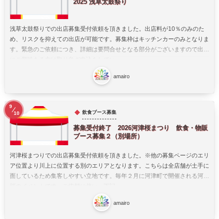
2025 浅草太鼓祭り
浅草太鼓祭りでの出店募集受付依頼を頂きました。出店料が10％のみのた
め、リスクを抑えての出店が可能です。募集枠はキッチンカーのみとなりま
す。緊急のご依頼につき、詳細は要問合せとなる部分がございますので出店
にご興味ある方は取り急ぎ申込をしてい...
amairo
9
飲食ブース募集
10
募集受付終了 2026河津桜まつり 飲食・物販
ブース募集２（別場所）
河津桜まつりでの出店募集受付依頼を頂きました。※他の募集ページのエリ
ア位置より川上に位置する別のエリアとなります。こちらは全店舗が土手に
面しているため集客しやすい立地です。毎年２月に河津町で開催される河津
桜のイベントです。ご依頼に伴い、下記...
amairo