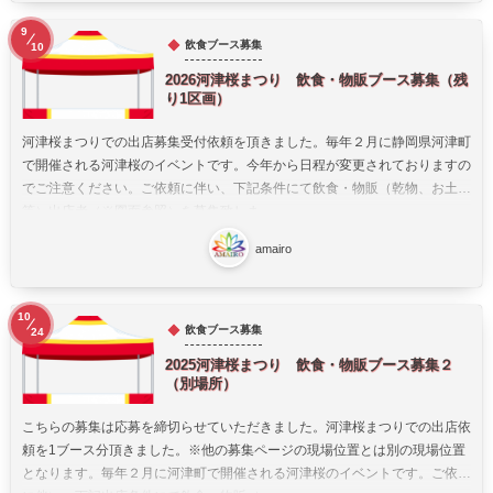
9
飲食ブース募集
10
2026河津桜まつり 飲食・物販ブース募集（残
り1区画）
河津桜まつりでの出店募集受付依頼を頂きました。毎年２月に静岡県河津町
で開催される河津桜のイベントです。今年から日程が変更されておりますの
でご注意ください。ご依頼に伴い、下記条件にて飲食・物販（乾物、お土産
等）出店者（※図面参照）を募集致しま...
amairo
10
飲食ブース募集
24
2025河津桜まつり 飲食・物販ブース募集２
（別場所）
こちらの募集は応募を締切らせていただきました。河津桜まつりでの出店依
頼を1ブース分頂きました。※他の募集ページの現場位置とは別の現場位置
となります。毎年２月に河津町で開催される河津桜のイベントです。ご依頼