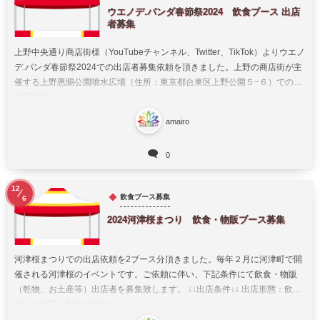
ウエノデ.パンダ春節祭2024 飲食ブース 出店
者募集
上野中央通り商店街様（YouTubeチャンネル、Twitter、TikTok）よりウエノ
デ.パンダ春節祭2024での出店者募集依頼を頂きました。上野の商店街が主
催する上野恩賜公園噴水広場（住所：東京都台東区上野公園５−６）での第
２回目のイベ...
amairo
0
12
飲食ブース募集
6
2024河津桜まつり 飲食・物販ブース募集
河津桜まつりでの出店依頼を2ブース分頂きました。毎年２月に河津町で開
催される河津桜のイベントです。ご依頼に伴い、下記条件にて飲食・物販
（乾物、お土産等）出店者を募集致します。 ↓↓出店条件↓↓ 出店形態：飲食
ブース出店（2.5m×2.5mの...