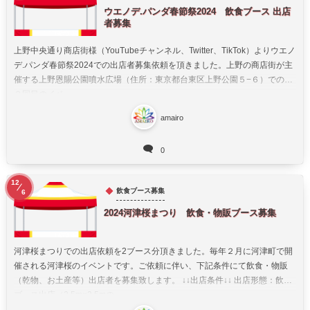
ウエノデ.パンダ春節祭2024 飲食ブース 出店
者募集
上野中央通り商店街様（YouTubeチャンネル、Twitter、TikTok）よりウエノ
デ.パンダ春節祭2024での出店者募集依頼を頂きました。上野の商店街が主
催する上野恩賜公園噴水広場（住所：東京都台東区上野公園５−６）での第
２回目のイベ...
amairo
0
12
飲食ブース募集
6
2024河津桜まつり 飲食・物販ブース募集
河津桜まつりでの出店依頼を2ブース分頂きました。毎年２月に河津町で開
催される河津桜のイベントです。ご依頼に伴い、下記条件にて飲食・物販
（乾物、お土産等）出店者を募集致します。 ↓↓出店条件↓↓ 出店形態：飲食
ブース出店（2.5m×2.5mの...