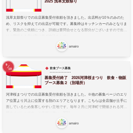
2025 浅草太鼓祭り
浅草太鼓祭りでの出店募集受付依頼を頂きました。出店料が10％のみのた
め、リスクを抑えての出店が可能です。募集枠はキッチンカーのみとなりま
す。緊急のご依頼につき、詳細は要問合せとなる部分がございますので出店
にご興味ある方は取り急ぎ申込をしてい...
amairo
9
飲食ブース募集
10
募集受付終了 2026河津桜まつり 飲食・物販
ブース募集２（別場所）
河津桜まつりでの出店募集受付依頼を頂きました。※他の募集ページのエリ
ア位置より川上に位置する別のエリアとなります。こちらは全店舗が土手に
面しているため集客しやすい立地です。毎年２月に河津町で開催される河津
桜のイベントです。ご依頼に伴い、下記...
amairo