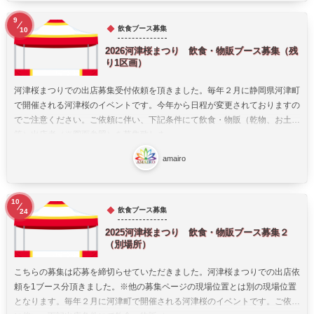
9
飲食ブース募集
10
2026河津桜まつり 飲食・物販ブース募集（残
り1区画）
河津桜まつりでの出店募集受付依頼を頂きました。毎年２月に静岡県河津町
で開催される河津桜のイベントです。今年から日程が変更されておりますの
でご注意ください。ご依頼に伴い、下記条件にて飲食・物販（乾物、お土産
等）出店者（※図面参照）を募集致しま...
amairo
10
飲食ブース募集
24
2025河津桜まつり 飲食・物販ブース募集２
（別場所）
こちらの募集は応募を締切らせていただきました。河津桜まつりでの出店依
頼を1ブース分頂きました。※他の募集ページの現場位置とは別の現場位置
となります。毎年２月に河津町で開催される河津桜のイベントです。ご依頼