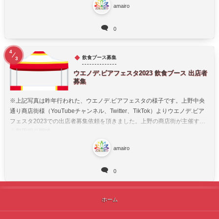
amairo
0
4
飲食ブース募集
3
ウエノデ.ビアフェスタ2023 飲食ブース 出店者
募集
※上記写真は昨年行われた、ウエノデ.ビアフェスタの様子です。上野中央
通り商店街様（YouTubeチャンネル、Twitter、TikTok）よりウエノデ.ビア
フェスタ2023での出店者募集依頼を頂きました。上野の商店街が主催する
上野恩賜公園噴...
amairo
0
ホーム