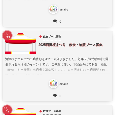
に伴い、下記出店条件にて飲食・物販（...
amairo
0
10
飲食ブース募集
21
2025河津桜まつり 飲食・物販ブース募集
河津桜まつりでの出店依頼を3ブース分頂きました。毎年２月に河津町で開
催される河津桜のイベントです。ご依頼に伴い、下記条件にて飲食・物販
（乾物、お土産等）出店者を募集致します。 ↓↓出店条件↓↓ 出店形態：飲食
ブース出店（2.5m×2.5mの...
amairo
0
12
飲食ブース募集
6