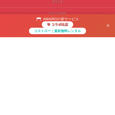
イベント
クリエイター
AMAIROの新サービス
🎯 コラボ出店
✕
広告依頼
コストロー｜資材無料レンタル
メニュー
ホーム
先頭へ
検索
会社紹介
お問い合わせ
コラボ出店
コストロー｜資材無料レンタル
〒104-0061 東京都中央区銀座1丁目12番4号N&E BLD.6F
お問い合わせ